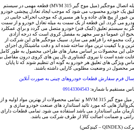
میله اتصال موجگیر (میل موج گیر MVM 315) قطعه مهمی در سیستم
لیق یک خودرو محسوب می شود که موجب ایجاد تعادل پیچشی خودرو
ن عبور از پیچ های جاده و یا هر مسیری که موجب انحراف جانبی در
درو می گردد. این قطعه از یک سمت به میله تعادل خودرو و از سمت
گر به سیستم تعلیق (کمک فنر) خودرو متصل می گردد و برای عمکلرد
یح آن عموما دو سر مجهز به مفصل کروی است که درجه آزادی
کت مجموعه را فراهم می سازد. سیبک موجگیر های این شرکت از
ترین و با کیفیت ترین مواد ساخته شده اند و دقت ماشینکاری اجزای
خلی این محصولات بر اساس معیار های طراحی محصول به طور کامل
ایت شده است تا نیروی گشتاوری بال پین های کروی درون مفاصل بر
اس ویژگی های تعلیق هر خودرو به گونه ای تنظیم شوند که تا پایان
ر محصول در وضعیت مطلوبی کارایی داشته باشند.
سال فرم سفارش قطعات خودروهای چینی به صورت آنلاین
اس مستقیم با شماره:
09143304543
در میل موج گیر MVM 315 و تمامی محصولات از بهترین مواد اولیه و از
کروآلیاژ هایی که مورد تائید استاندارد های صنعت خودرو سازی و
زمان ملی استاندارد می باشد استفاده می شود. تمامی قطعات دارای
رانتی و ضمانت اصالت کالا از طرف شرکت می باشد.
QINDEX – کیندِکس)