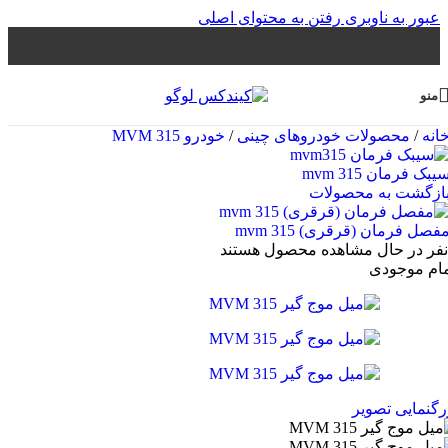
عبور به ناوبری
رفتن به محتوای اصلی
منو
انه
/
محصولات خودروهای چینی
/
خودرو MVM 315
یبک فرمان mvm 315
ازگشت به محصولات
فصل فرمان (قرقری) mvm 315
نفر در حال مشاهده محصول هستند
مام موجودی
رگنمایی تصویر