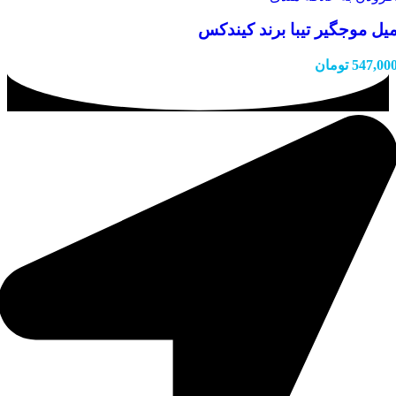
یل موجگیر تیبا برند کیندکس
547,00
تومان