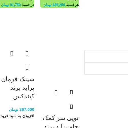
هر قسط
189,250
تومان
هر قسط
91,750
تومان
سیبک فرمان
پراید برند
کیندکس
367,000
تومان
افزودن به سبد خرید
توپی سر کمک
جلو پراید برند