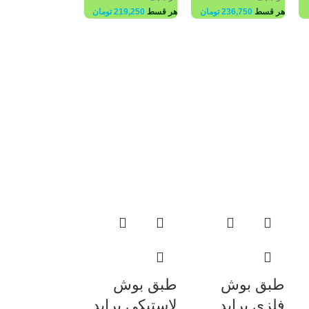
هر قسط
236,750
تومان
هر قسط
219,250
تومان
طبق بوش
طبق بوش
فلزی پراید
لاستیکی پراید