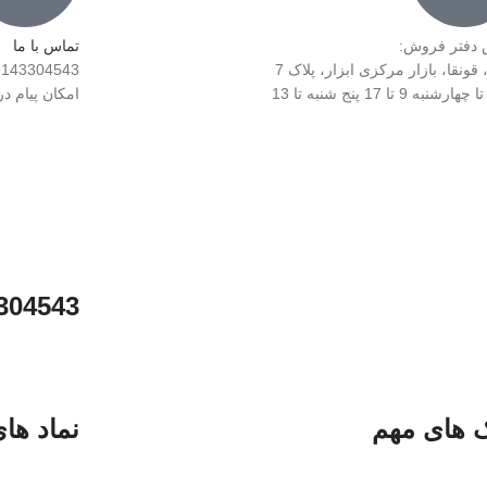
 دفتر فروش:
تماس با ما
 قونقا، بازار مرکزی ابزار، پلاک 7
9143304543
شنبه 9 تا 17 پنج شنبه تا 13
امکان پیام د
304543
ک های مهم
نماد ها