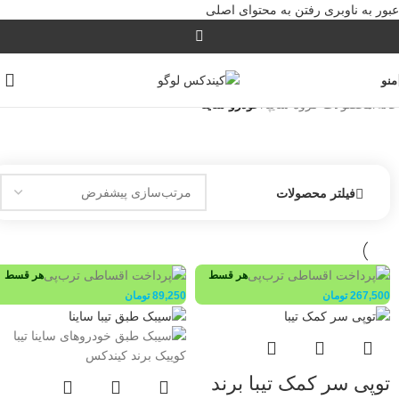
عبور به ناوبری
رفتن به محتوای اصلی
منو
خانه
/
محصولات گروه سایپا
/
خودرو ساینا
فیلتر محصولات
هر قسط
هر قسط
267,500
تومان
89,250
تومان
توپی سر کمک تیبا برند