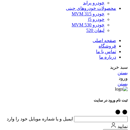
خودرو پراید
محصولات خودروهای چینی
خودرو MVM 315
خودرو j5
خودرو MVM 530
لیفان 520
صفحه اصلی
فروشگاه
تماس با ما
درباره ما
سبد خرید
بستن
ورود
بستن
ثبت نام ورود در سایت
ایمیل و یا شماره موبایل خود را وارد
نمایید